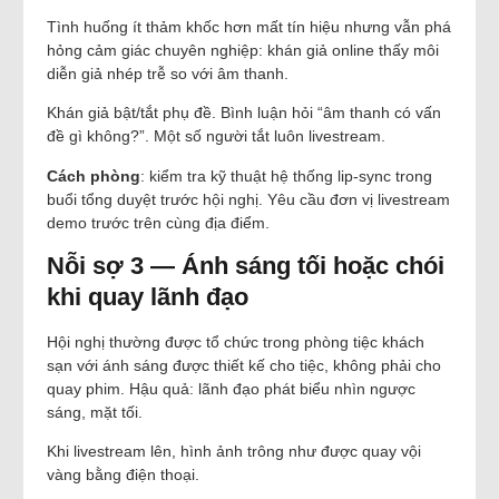
Tình huống ít thảm khốc hơn mất tín hiệu nhưng vẫn phá
hỏng cảm giác chuyên nghiệp: khán giả online thấy môi
diễn giả nhép trễ so với âm thanh.
Khán giả bật/tắt phụ đề. Bình luận hỏi “âm thanh có vấn
đề gì không?”. Một số người tắt luôn livestream.
Cách phòng
: kiểm tra kỹ thuật hệ thống lip-sync trong
buổi tổng duyệt trước hội nghị. Yêu cầu đơn vị livestream
demo trước trên cùng địa điểm.
Nỗi sợ 3 — Ánh sáng tối hoặc chói
khi quay lãnh đạo
Hội nghị thường được tổ chức trong phòng tiệc khách
sạn với ánh sáng được thiết kế cho tiệc, không phải cho
quay phim. Hậu quả: lãnh đạo phát biểu nhìn ngược
sáng, mặt tối.
Khi livestream lên, hình ảnh trông như được quay vội
vàng bằng điện thoại.