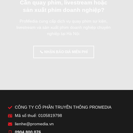
Cần quay phim, livestream hoặc
sản xuất phim doanh nghiệp?
ProMedia cung cấp dịch vụ quay phim sự kiện,
livestream và sản xuất phim doanh nghiệp chuyên
nghiệp tại Hà Nội.
📞 NHẬN BÁO GIÁ MIỄN PHÍ
CÔNG TY CỔ PHẦN TRUYỀN THÔNG PROMEDIA
Mã số thuế: 0105819798
lienhe@promedia.vn
0904 800 076