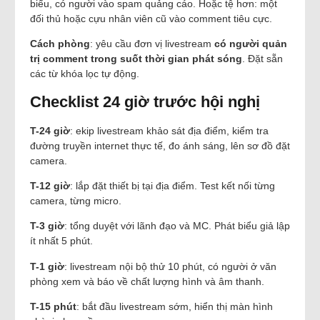
biểu, có người vào spam quảng cáo. Hoặc tệ hơn: một
đối thủ hoặc cựu nhân viên cũ vào comment tiêu cực.
Cách phòng
: yêu cầu đơn vị livestream
có người quản
trị comment trong suốt thời gian phát sóng
. Đặt sẵn
các từ khóa lọc tự động.
Checklist 24 giờ trước hội nghị
T-24 giờ
: ekip livestream khảo sát địa điểm, kiểm tra
đường truyền internet thực tế, đo ánh sáng, lên sơ đồ đặt
camera.
T-12 giờ
: lắp đặt thiết bị tại địa điểm. Test kết nối từng
camera, từng micro.
T-3 giờ
: tổng duyệt với lãnh đạo và MC. Phát biểu giả lập
ít nhất 5 phút.
T-1 giờ
: livestream nội bộ thử 10 phút, có người ở văn
phòng xem và báo về chất lượng hình và âm thanh.
T-15 phút
: bắt đầu livestream sớm, hiển thị màn hình