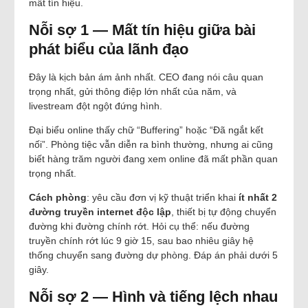
mất tín hiệu.
Nỗi sợ 1 — Mất tín hiệu giữa bài
phát biểu của lãnh đạo
Đây là kịch bản ám ảnh nhất. CEO đang nói câu quan
trọng nhất, gửi thông điệp lớn nhất của năm, và
livestream đột ngột đứng hình.
Đại biểu online thấy chữ “Buffering” hoặc “Đã ngắt kết
nối”. Phòng tiệc vẫn diễn ra bình thường, nhưng ai cũng
biết hàng trăm người đang xem online đã mất phần quan
trọng nhất.
Cách phòng
: yêu cầu đơn vị kỹ thuật triển khai
ít nhất 2
đường truyền internet độc lập
, thiết bị tự động chuyển
đường khi đường chính rớt. Hỏi cụ thể: nếu đường
truyền chính rớt lúc 9 giờ 15, sau bao nhiêu giây hệ
thống chuyển sang đường dự phòng. Đáp án phải dưới 5
giây.
Nỗi sợ 2 — Hình và tiếng lệch nhau