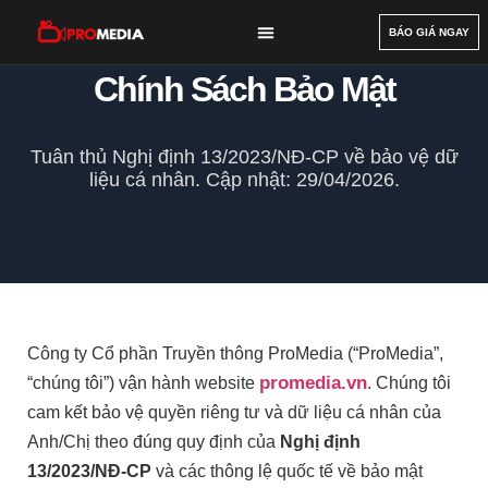
BÁO GIÁ NGAY
DỊCH VỤ
DỰ ÁN
BÀI VIẾT
GIỚI THIỆU
LIÊN HỆ
Chính Sách Bảo Mật
Tuân thủ Nghị định 13/2023/NĐ-CP về bảo vệ dữ
liệu cá nhân. Cập nhật: 29/04/2026.
Công ty Cổ phần Truyền thông ProMedia (“ProMedia”,
promedia.vn
“chúng tôi”) vận hành website
. Chúng tôi
cam kết bảo vệ quyền riêng tư và dữ liệu cá nhân của
Anh/Chị theo đúng quy định của
Nghị định
13/2023/NĐ-CP
và các thông lệ quốc tế về bảo mật