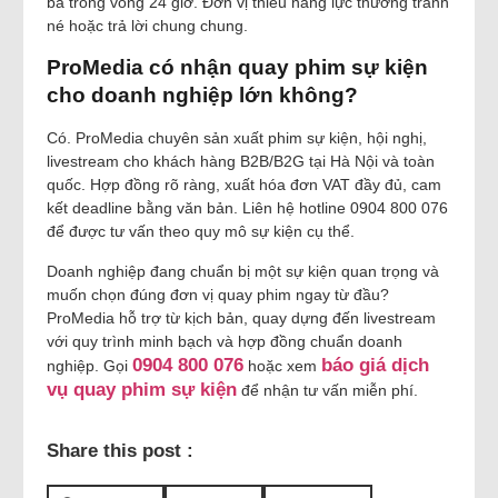
ba trong vòng 24 giờ. Đơn vị thiếu năng lực thường tránh
né hoặc trả lời chung chung.
ProMedia có nhận quay phim sự kiện
cho doanh nghiệp lớn không?
Có. ProMedia chuyên sản xuất phim sự kiện, hội nghị,
livestream cho khách hàng B2B/B2G tại Hà Nội và toàn
quốc. Hợp đồng rõ ràng, xuất hóa đơn VAT đầy đủ, cam
kết deadline bằng văn bản. Liên hệ hotline 0904 800 076
để được tư vấn theo quy mô sự kiện cụ thể.
Doanh nghiệp đang chuẩn bị một sự kiện quan trọng và
muốn chọn đúng đơn vị quay phim ngay từ đầu?
ProMedia hỗ trợ từ kịch bản, quay dựng đến livestream
với quy trình minh bạch và hợp đồng chuẩn doanh
0904 800 076
báo giá dịch
nghiệp. Gọi
hoặc xem
vụ quay phim sự kiện
để nhận tư vấn miễn phí.
Share this post :