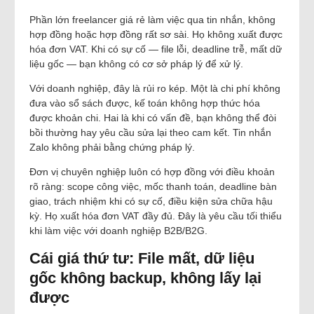
Phần lớn freelancer giá rẻ làm việc qua tin nhắn, không
hợp đồng hoặc hợp đồng rất sơ sài. Họ không xuất được
hóa đơn VAT. Khi có sự cố — file lỗi, deadline trễ, mất dữ
liệu gốc — bạn không có cơ sở pháp lý để xử lý.
Với doanh nghiệp, đây là rủi ro kép. Một là chi phí không
đưa vào sổ sách được, kế toán không hợp thức hóa
được khoản chi. Hai là khi có vấn đề, bạn không thể đòi
bồi thường hay yêu cầu sửa lại theo cam kết. Tin nhắn
Zalo không phải bằng chứng pháp lý.
Đơn vị chuyên nghiệp luôn có hợp đồng với điều khoản
rõ ràng: scope công việc, mốc thanh toán, deadline bàn
giao, trách nhiệm khi có sự cố, điều kiện sửa chữa hậu
kỳ. Họ xuất hóa đơn VAT đầy đủ. Đây là yêu cầu tối thiểu
khi làm việc với doanh nghiệp B2B/B2G.
Cái giá thứ tư: File mất, dữ liệu
gốc không backup, không lấy lại
được