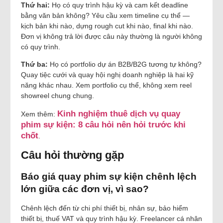
Thứ hai:
Họ có quy trình hậu kỳ và cam kết deadline
bằng văn bản không? Yêu cầu xem timeline cụ thể —
kịch bản khi nào, dựng rough cut khi nào, final khi nào.
Đơn vị không trả lời được câu này thường là người không
có quy trình.
Thứ ba:
Họ có portfolio dự án B2B/B2G tương tự không?
Quay tiệc cưới và quay hội nghị doanh nghiệp là hai kỹ
năng khác nhau. Xem portfolio cụ thể, không xem reel
showreel chung chung.
Kinh nghiệm thuê dịch vụ quay
Xem thêm:
phim sự kiện: 8 câu hỏi nên hỏi trước khi
chốt
.
Câu hỏi thường gặp
Báo giá quay phim sự kiện chênh lệch
lớn giữa các đơn vị, vì sao?
Chênh lệch đến từ chi phí thiết bị, nhân sự, bảo hiểm
thiết bị, thuế VAT và quy trình hậu kỳ. Freelancer cá nhân