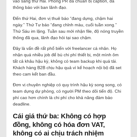
vào sáng thứ Hai. Phòng PR đã chuẩn bị caption, đã
thông báo với ban lãnh đạo.
Đến thứ Hai, đơn vị thuê báo “đang dựng, chậm hai
ngày.” Thứ Tư báo “đang chỉnh màu, cuối tuần xong.”
Thứ Sáu im lặng. Tuần sau mới nhận file, độ nóng truyền
thông đã qua, lãnh đạo hỏi tại sao chậm.
Đây là vấn đề rất phổ biến với freelancer cá nhân. Họ
nhận quá nhiều job để bù chi phí thiết bị, một mình ôm
tất cả khâu hậu kỳ, không có team backup khi quá tải.
Khách hàng B2B chịu hậu quả vì kế hoạch nội bộ đã set
theo cam kết ban đầu.
Đơn vị chuyên nghiệp có quy trình hậu kỳ song song, có
team dựng dự phòng, có người PM theo dõi tiến độ. Chi
phí cao hơn chính là chi phí cho khả năng đảm bảo
deadline.
Cái giá thứ ba: Không có hợp
đồng, không có hóa đơn VAT,
không có ai chịu trách nhiệm