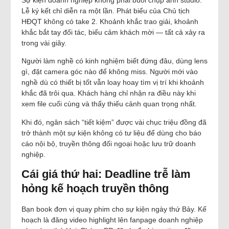
Lễ ký kết chỉ diễn ra một lần. Phát biểu của Chủ tịch
HĐQT không có take 2. Khoảnh khắc trao giải, khoảnh
khắc bắt tay đối tác, biểu cảm khách mời — tất cả xảy ra
trong vài giây.
Người làm nghề có kinh nghiệm biết đứng đâu, dùng lens
gì, đặt camera góc nào để không miss. Người mới vào
nghề dù có thiết bị tốt vẫn loay hoay tìm vị trí khi khoảnh
khắc đã trôi qua. Khách hàng chỉ nhận ra điều này khi
xem file cuối cùng và thấy thiếu cảnh quan trọng nhất.
Khi đó, ngân sách “tiết kiệm” được vài chục triệu đồng đã
trở thành một sự kiện không có tư liệu để dùng cho báo
cáo nội bộ, truyền thông đối ngoại hoặc lưu trữ doanh
nghiệp.
Cái giá thứ hai: Deadline trễ làm
hỏng kế hoạch truyền thông
Bạn book đơn vị quay phim cho sự kiện ngày thứ Bảy. Kế
hoạch là đăng video highlight lên fanpage doanh nghiệp