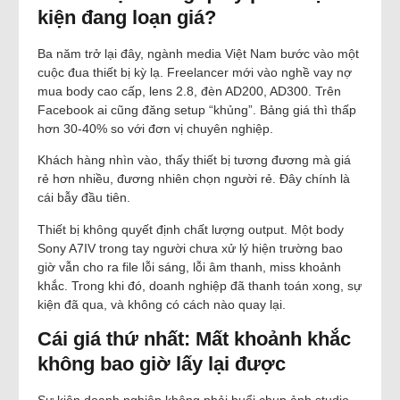
kiện đang loạn giá?
Ba năm trở lại đây, ngành media Việt Nam bước vào một
cuộc đua thiết bị kỳ lạ. Freelancer mới vào nghề vay nợ
mua body cao cấp, lens 2.8, đèn AD200, AD300. Trên
Facebook ai cũng đăng setup “khủng”. Bảng giá thì thấp
hơn 30-40% so với đơn vị chuyên nghiệp.
Khách hàng nhìn vào, thấy thiết bị tương đương mà giá
rẻ hơn nhiều, đương nhiên chọn người rẻ. Đây chính là
cái bẫy đầu tiên.
Thiết bị không quyết định chất lượng output. Một body
Sony A7IV trong tay người chưa xử lý hiện trường bao
giờ vẫn cho ra file lỗi sáng, lỗi âm thanh, miss khoảnh
khắc. Trong khi đó, doanh nghiệp đã thanh toán xong, sự
kiện đã qua, và không có cách nào quay lại.
Cái giá thứ nhất: Mất khoảnh khắc
không bao giờ lấy lại được
Sự kiện doanh nghiệp không phải buổi chụp ảnh studio.