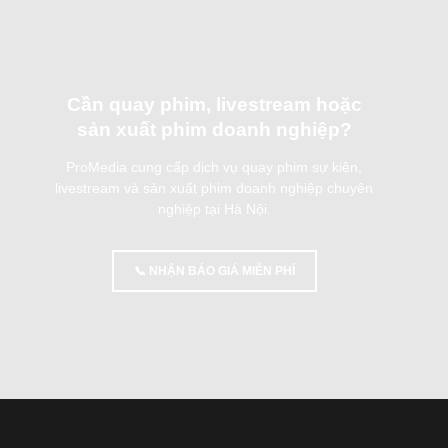
Cần quay phim, livestream hoặc
sản xuất phim doanh nghiệp?
ProMedia cung cấp dịch vụ quay phim sự kiện,
livestream và sản xuất phim doanh nghiệp chuyên
nghiệp tại Hà Nội.
📞 NHẬN BÁO GIÁ MIỄN PHÍ