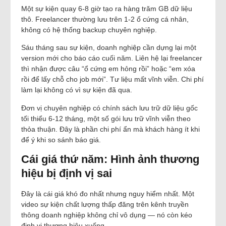
Một sự kiện quay 6-8 giờ tạo ra hàng trăm GB dữ liệu
thô. Freelancer thường lưu trên 1-2 ổ cứng cá nhân,
không có hệ thống backup chuyên nghiệp.
Sáu tháng sau sự kiện, doanh nghiệp cần dựng lại một
version mới cho báo cáo cuối năm. Liên hệ lại freelancer
thì nhận được câu “ổ cứng em hỏng rồi” hoặc “em xóa
rồi để lấy chỗ cho job mới”. Tư liệu mất vĩnh viễn. Chi phí
làm lại không có vì sự kiện đã qua.
Đơn vị chuyên nghiệp có chính sách lưu trữ dữ liệu gốc
tối thiểu 6-12 tháng, một số gói lưu trữ vĩnh viễn theo
thỏa thuận. Đây là phần chi phí ẩn mà khách hàng ít khi
để ý khi so sánh báo giá.
Cái giá thứ năm: Hình ảnh thương
hiệu bị định vị sai
Đây là cái giá khó đo nhất nhưng nguy hiểm nhất. Một
video sự kiện chất lượng thấp đăng trên kênh truyền
thông doanh nghiệp không chỉ vô dụng — nó còn kéo
định vị thương hiệu xuống.