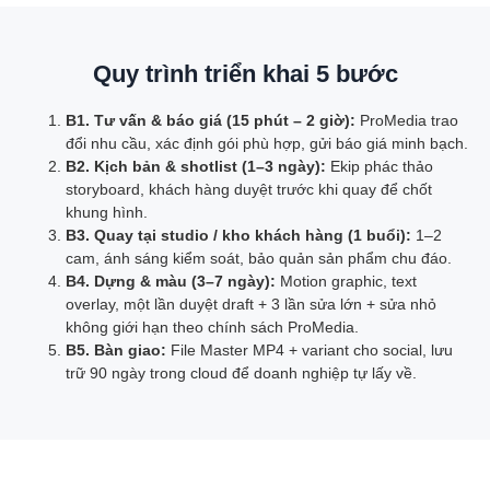
Quy trình triển khai 5 bước
B1. Tư vấn & báo giá (15 phút – 2 giờ):
ProMedia trao
đổi nhu cầu, xác định gói phù hợp, gửi báo giá minh bạch.
B2. Kịch bản & shotlist (1–3 ngày):
Ekip phác thảo
storyboard, khách hàng duyệt trước khi quay để chốt
khung hình.
B3. Quay tại studio / kho khách hàng (1 buổi):
1–2
cam, ánh sáng kiểm soát, bảo quản sản phẩm chu đáo.
B4. Dựng & màu (3–7 ngày):
Motion graphic, text
overlay, một lần duyệt draft + 3 lần sửa lớn + sửa nhỏ
không giới hạn theo chính sách ProMedia.
B5. Bàn giao:
File Master MP4 + variant cho social, lưu
trữ 90 ngày trong cloud để doanh nghiệp tự lấy về.