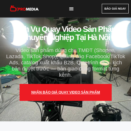
BÁO GIÁ NGAY
DỊCH VỤ
DỰ ÁN
BÀI VIẾT
GIỚI THIỆU
LIÊN HỆ
Dịch Vụ Quay Video Sản Phẩm
Chuyên Nghiệp Tại Hà Nội
Video sản phẩm dùng cho TMĐT (Shopee,
Lazada, TikTok Shop), quảng cáo Facebook/TikTok
Ads, catalog xuất khẩu B2B. Quy trình rõ — kịch
bản duyệt trước — bàn giao đúng format từng
kênh.
NHẬN BÁO GIÁ QUAY VIDEO SẢN PHẨM