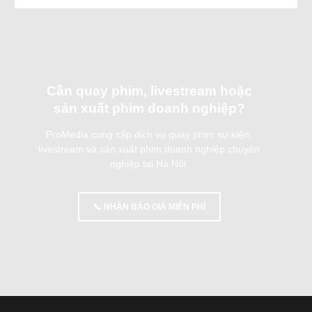
Cần quay phim, livestream hoặc
sản xuất phim doanh nghiệp?
ProMedia cung cấp dịch vụ quay phim sự kiện,
livestream và sản xuất phim doanh nghiệp chuyên
nghiệp tại Hà Nội.
📞 NHẬN BÁO GIÁ MIỄN PHÍ