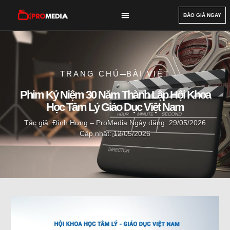
BÁO GIÁ NGAY
DỊCH VỤ
DỰ ÁN
BÀI VIẾT
GIỚI THIỆU
LIÊN HỆ
TRANG CHỦ
BÀI VIẾT
Phim Kỷ Niệm 30 Năm Thành Lập Hội Khoa
Học Tâm Lý Giáo Dục Việt Nam
Tác giả: Đình Hưng – ProMedia
Ngày đăng: 29/05/2026
Cập nhật: 12/05/2026