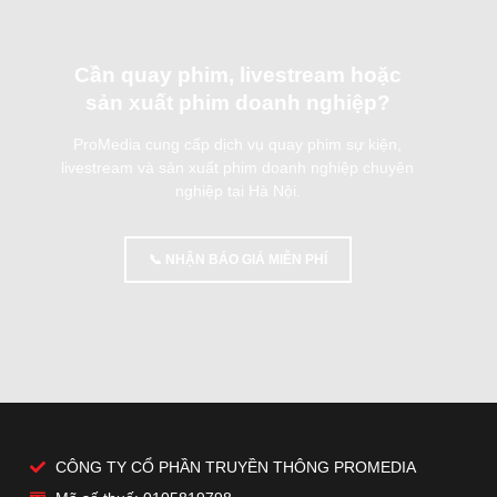
Cần quay phim, livestream hoặc
sản xuất phim doanh nghiệp?
ProMedia cung cấp dịch vụ quay phim sự kiện,
livestream và sản xuất phim doanh nghiệp chuyên
nghiệp tại Hà Nội.
📞 NHẬN BÁO GIÁ MIỄN PHÍ
CÔNG TY CỔ PHẦN TRUYỀN THÔNG PROMEDIA