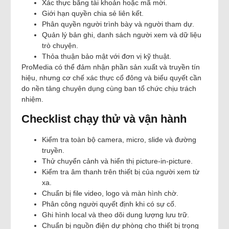
Xác thực bằng tài khoản hoặc mã mời.
Giới hạn quyền chia sẻ liên kết.
Phân quyền người trình bày và người tham dự.
Quản lý bản ghi, danh sách người xem và dữ liệu
trò chuyện.
Thỏa thuận bảo mật với đơn vị kỹ thuật.
ProMedia có thể đảm nhận phần sản xuất và truyền tín
hiệu, nhưng cơ chế xác thực cổ đông và biểu quyết cần
do nền tảng chuyên dụng cùng ban tổ chức chịu trách
nhiệm.
Checklist chạy thử và vận hành
Kiểm tra toàn bộ camera, micro, slide và đường
truyền.
Thử chuyển cảnh và hiển thị picture-in-picture.
Kiểm tra âm thanh trên thiết bị của người xem từ
xa.
Chuẩn bị file video, logo và màn hình chờ.
Phân công người quyết định khi có sự cố.
Ghi hình local và theo dõi dung lượng lưu trữ.
Chuẩn bị nguồn điện dự phòng cho thiết bị trọng