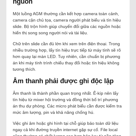
nguồn
Một luồng AGM thường cần kết hợp camera toàn cảnh,
camera cận chủ tọa, camera người phát biểu và tín hiệu
slide. Bộ trộn hình giúp chuyển đổi giữa các nguồn hoặc
hiển thị song song người nói và tài liệu.
Chữ trên slide cần đủ lớn khi xem trên điện thoại. Trong
nhiều trường hợp, lấy tín hiệu trực tiếp từ máy tính sẽ rõ
hơn quay lại màn LED. Tuy nhiên, cần chuẩn bị phương
án khi máy tính trình chiếu thay đổi hoặc tín hiệu không
tương thích.
Âm thanh phải được ghi độc lập
Âm thanh là thành phần quan trọng nhất. Ê-kíp nên lấy
tín hiệu từ mixer hội trường và đồng thời bố trí phương
án thu dự phòng. Các micro phát biểu cần được kiểm tra
mức âm lượng, pin và khả năng chống hú.
Việc ghi âm hoặc ghi hình tại chỗ giúp bảo toàn dữ liệu
ngay cả khi đường truyền internet gặp sự cố. File local
cũng thường có chất lượng cao hơn bản lưu từ nền tảng.