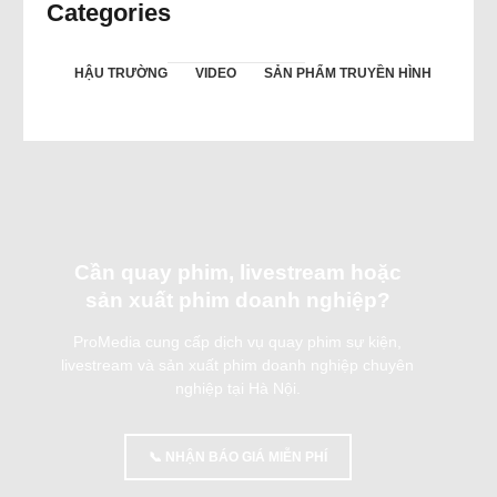
Categories
HẬU TRƯỜNG
VIDEO
SẢN PHẨM TRUYỀN HÌNH
Cần quay phim, livestream hoặc
sản xuất phim doanh nghiệp?
ProMedia cung cấp dịch vụ quay phim sự kiện,
livestream và sản xuất phim doanh nghiệp chuyên
nghiệp tại Hà Nội.
📞 NHẬN BÁO GIÁ MIỄN PHÍ