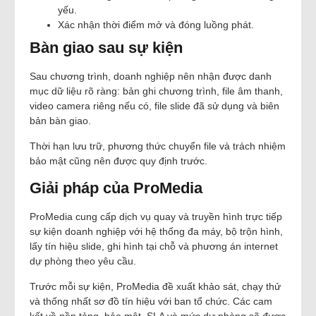
yếu.
Xác nhận thời điểm mở và đóng luồng phát.
Bàn giao sau sự kiện
Sau chương trình, doanh nghiệp nên nhận được danh
mục dữ liệu rõ ràng: bản ghi chương trình, file âm thanh,
video camera riêng nếu có, file slide đã sử dụng và biên
bản bàn giao.
Thời hạn lưu trữ, phương thức chuyển file và trách nhiệm
bảo mật cũng nên được quy định trước.
Giải pháp của ProMedia
ProMedia cung cấp dịch vụ quay và truyền hình trực tiếp
sự kiện doanh nghiệp với hệ thống đa máy, bộ trộn hình,
lấy tín hiệu slide, ghi hình tại chỗ và phương án internet
dự phòng theo yêu cầu.
Trước mỗi sự kiện, ProMedia đề xuất khảo sát, chạy thử
và thống nhất sơ đồ tín hiệu với ban tổ chức. Các cam
kết về nền tảng, bảo mật, SLA và mức dự phòng sẽ được