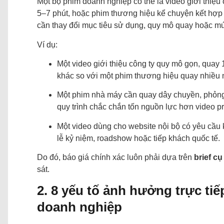
Một bộ phim doanh nghiệp có thể là video giới thiệu 
5–7 phút, hoặc phim thương hiệu kể chuyện kết hợp 
cần thay đổi mục tiêu sử dụng, quy mô quay hoặc mứ
Ví dụ:
Một video giới thiệu công ty quy mô gọn, quay 
khác so với một phim thương hiệu quay nhiều n
Một phim nhà máy cần quay dây chuyền, phỏng 
quy trình chắc chắn tốn nguồn lực hơn video pr
Một video dùng cho website nội bộ có yêu cầu 
lễ kỷ niệm, roadshow hoặc tiếp khách quốc tế.
Do đó, báo giá chính xác luôn phải dựa trên
brief cụ
sát.
2. 8 yếu tố ảnh hưởng trực tiế
doanh nghiệp