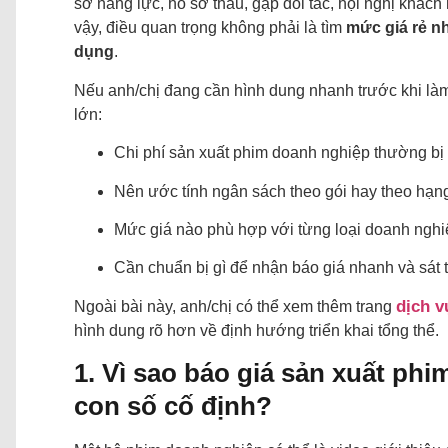
sơ năng lực, hồ sơ thầu, gặp đối tác, hội nghị khách
vậy, điều quan trọng không phải là tìm
mức giá rẻ n
dụng
.
Nếu anh/chị đang cần hình dung nhanh trước khi làm vi
lớn:
Chi phí sản xuất phim doanh nghiệp thường b
Nên ước tính ngân sách theo gói hay theo hạ
Mức giá nào phù hợp với từng loại doanh ngh
Cần chuẩn bị gì để nhận báo giá nhanh và sát 
dịch v
Ngoài bài này, anh/chị có thể xem thêm trang
hình dung rõ hơn về định hướng triển khai tổng thể.
1. Vì sao báo giá sản xuất ph
con số cố định?