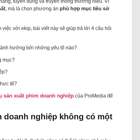
 hàng, tuyển dụng và truyền thông thương hiệu. Vì
hất
, mà là chọn phương án
phù hợp mục tiêu sử
ệc với ekip, bài viết này sẽ giúp trả lời 4 câu hỏi
ị ảnh hưởng bởi những yếu tố nào?
ng mục?
iệp?
thực tế?
ụ sản xuất phim doanh nghiệp
của ProMedia để
im doanh nghiệp không có một