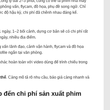
công ty dài 2–3 phút, cũng có thể là phim nhà máy
phỏng vấn, flycam, đồ họa, phụ đề song ngữ. Chỉ
c độ hậu kỳ, chi phí đã chênh nhau đáng kể.
1 ngày, 1–2 bối cảnh, dựng cơ bản sẽ có chi phí rất
gày, nhiều địa điểm.
vấn lãnh đạo, cảnh vận hành, flycam và đồ họa
ofile ngắn tại văn phòng.
khác hoàn toàn với video dùng để trình chiếu trong
 thể
. Càng mô tả rõ nhu cầu, báo giá càng nhanh và
p đến chi phí sản xuất phim